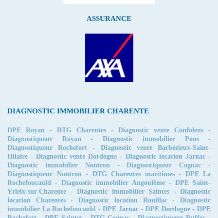
ASSURANCE
DIAGNOSTIC IMMOBILIER CHARENTE
DPE Royan
-
DTG Charentes
-
Diagnostic vente Confolens
-
Diagnostiqueur Royan
-
Diagnostic immobilier Pons
-
Diagnostiqueur Rochefort
-
Diagnostic vente Barbezieux-Saint-
Hilaire
-
Diagnostic vente Dordogne
-
Diagnostic location Jarnac
-
Diagnostic immobilier Nontron
-
Diagnostiqueur Cognac
-
Diagnostiqueur Nontron
-
DTG Charentes maritimes
-
DPE La
Rochefoucauld
-
Diagnostic immobilier Angoulême
-
DPE Saint-
Yrieix-sur-Charente
-
Diagnostic immobilier Saintes
-
Diagnostic
location Charentes
-
Diagnostic location Rouillac
-
Diagnostic
immobilier La Rochefoucauld
-
DPE Jarnac
-
DPE Dordogne
-
DPE
Rochefort
-
DPE Saintes
-
DTG Cognac
-
Diagnostiqueur Ruffec
-