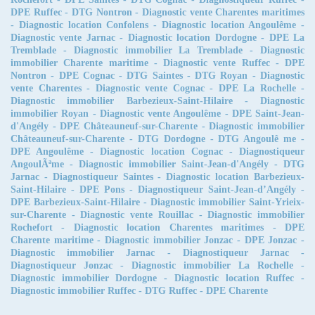
DPE Ruffec
-
DTG Nontron
-
Diagnostic vente Charentes maritimes
-
Diagnostic location Confolens
-
Diagnostic location Angoulême
-
Diagnostic vente Jarnac
-
Diagnostic location Dordogne
-
DPE La
Tremblade
-
Diagnostic immobilier La Tremblade
-
Diagnostic
immobilier Charente maritime
-
Diagnostic vente Ruffec
-
DPE
Nontron
-
DPE Cognac
-
DTG Saintes
-
DTG Royan
-
Diagnostic
vente Charentes
-
Diagnostic vente Cognac
-
DPE La Rochelle
-
Diagnostic immobilier Barbezieux-Saint-Hilaire
-
Diagnostic
immobilier Royan
-
Diagnostic vente Angoulême
-
DPE Saint-Jean-
d'Angély
-
DPE Châteauneuf-sur-Charente
-
Diagnostic immobilier
Châteauneuf-sur-Charente
-
DTG Dordogne
-
DTG Angoulê me
-
DPE Angoulême
-
Diagnostic location Cognac
-
Diagnostiqueur
AngoulÃªme
-
Diagnostic immobilier Saint-Jean-d'Angély
-
DTG
Jarnac
-
Diagnostiqueur Saintes
-
Diagnostic location Barbezieux-
Saint-Hilaire
-
DPE Pons
-
Diagnostiqueur Saint-Jean-d’Angély
-
DPE Barbezieux-Saint-Hilaire
-
Diagnostic immobilier Saint-Yrieix-
sur-Charente
-
Diagnostic vente Rouillac
-
Diagnostic immobilier
Rochefort
-
Diagnostic location Charentes maritimes
-
DPE
Charente maritime
-
Diagnostic immobilier Jonzac
-
DPE Jonzac
-
Diagnostic immobilier Jarnac
-
Diagnostiqueur Jarnac
-
Diagnostiqueur Jonzac
-
Diagnostic immobilier La Rochelle
-
Diagnostic immobilier Dordogne
-
Diagnostic location Ruffec
-
Diagnostic immobilier Ruffec
-
DTG Ruffec
-
DPE Charente