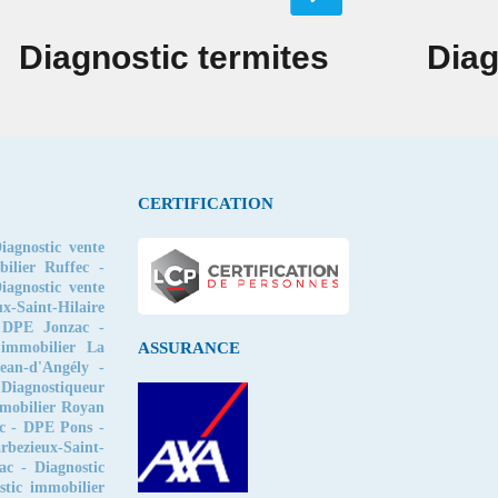
Diagnostic termites
Diag
CERTIFICATION
iagnostic vente
bilier Ruffec
-
iagnostic vente
ux-Saint-Hilaire
-
DPE Jonzac
-
 immobilier La
ASSURANCE
ean-d'Angély
-
-
Diagnostiqueur
mmobilier Royan
c
-
DPE Pons
-
rbezieux-Saint-
ac
-
Diagnostic
stic immobilier