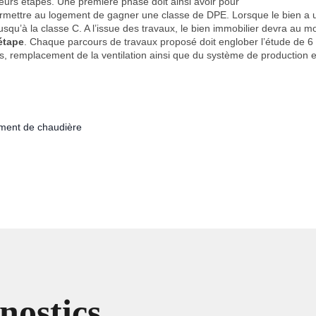
ieurs étapes. Une première phase doit ainsi avoir pour
rmettre au logement de gagner une classe de DPE. Lorsque le bien a une
qu’à la classe C. A l’issue des travaux, le bien immobilier devra au m
étape
. Chaque parcours de travaux proposé doit englober l’étude de 6 
s, remplacement de la ventilation ainsi que du système de production 
ment de chaudière
nostics