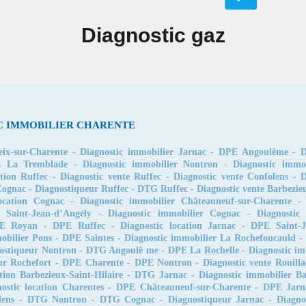
Diagnostic gaz
C IMMOBILIER CHARENTE
ix-sur-Charente
-
Diagnostic immobilier Jarnac
-
DPE Angoulême
-
D
 La Tremblade
-
Diagnostic immobilier Nontron
-
Diagnostic immo
ation Ruffec
-
Diagnostic vente Ruffec
-
Diagnostic vente Confolens
-
D
ognac
-
Diagnostiqueur Ruffec
-
DTG Ruffec
-
Diagnostic vente Barbezie
location Cognac
-
Diagnostic immobilier Châteauneuf-sur-Charente
r Saint-Jean-d’Angély
-
Diagnostic immobilier Cognac
-
Diagnostic
E Royan
-
DPE Ruffec
-
Diagnostic location Jarnac
-
DPE Saint-J
obilier Pons
-
DPE Saintes
-
Diagnostic immobilier La Rochefoucauld
ostiqueur Nontron
-
DTG Angoulê me
-
DPE La Rochelle
-
Diagnostic i
ur Rochefort
-
DPE Charente
-
DPE Nontron
-
Diagnostic vente Rouilla
tion Barbezieux-Saint-Hilaire
-
DTG Jarnac
-
Diagnostic immobilier Ba
ostic location Charentes
-
DPE Châteauneuf-sur-Charente
-
DPE Jarn
lens
-
DTG Nontron
-
DTG Cognac
-
Diagnostiqueur Jarnac
-
Diagno