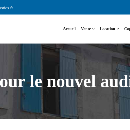
stics.fr
Accueil
Vente
Location
Co
our le nouvel audi