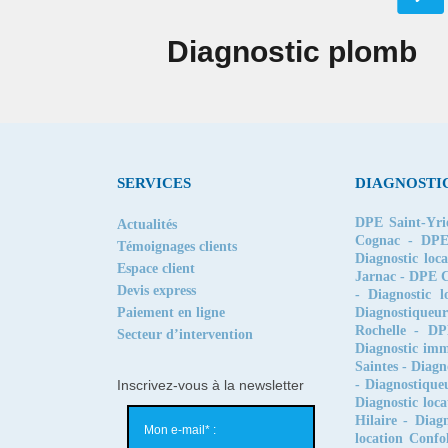
ante
Diagnostic plomb
SERVICES
DIAGNOSTI
DPE Saint-Yrie
Actualités
Cognac
-
DPE
Témoignages clients
Diagnostic loc
Espace client
Jarnac
-
DPE C
Devis express
-
Diagnostic 
Paiement en ligne
Diagnostiqueu
Rochelle
-
DP
Secteur d’intervention
Diagnostic imm
Saintes
-
Diagn
Inscrivez-vous à la newsletter
-
Diagnostique
Diagnostic loca
Hilaire
-
Diagn
location Confo